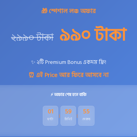
🎁 স্পেশাল লঞ্চ অফার
৯৯০ টাকা
২৯৯০ টাকা
✨ ২টি Premium Bonus একদম ফ্রি!
⏰ এই Price আর ফিরে আসবে না
⚡ অফার শেষ হতে বাকি
01
59
54
:
:
ঘন্টা
মিনিট
সেকেন্ড