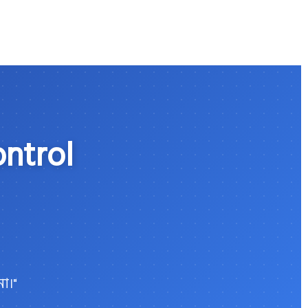
ntrol
া।"